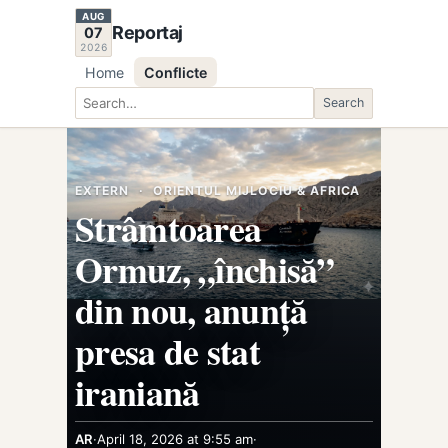
AUG
Reportaj
07
2026
Home
Conflicte
Search
Search
EXTERN
·
ORIENTUL MIJLOCIU & AFRICA
Strâmtoarea
Ormuz, „închisă”
din nou, anunță
presa de stat
iraniană
AR
·
April 18, 2026 at 9:55 am
·