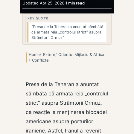
Updated Apr 25, 2026
·
1 min read
KEY QUOTE
"Presa de la Teheran a anunțat sâmbătă
că armata reia „controlul strict” asupra
Strâmtorii Ormuz"
Home
Extern
Orientul Mijlociu & Africa
Conflicte
Presa de la Teheran a anunțat
sâmbătă că armata reia „controlul
strict” asupra Strâmtorii Ormuz,
ca reacție la menținerea blocadei
americane asupra porturilor
iraniene. Astfel, Iranul a revenit