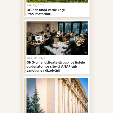
APR 29, 2026
CCR dă undă verde Legii
Prosumatorului
MAY 20, 2026
ONG-urile, obligate să publice listele
cu donatori pe site-ul ANAF sub
sancțiunea dizolvării