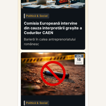
Politică & Social
Comisia Europeană intervine
din cauza interpretării greșite a
Codurilor CAEN
Barieră în calea antreprenoriatului
românesc
APR
18
2026
Politică & Social