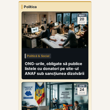
dezvoltarea
Politica
infrastructurii și
îmbunătățirea
MAY
vizibilității
20
2026
cercetării
românești.
Instituțiile
beneficiare vor
trebui să
urmărească
realizarea unor
Politică & Social
indicatori de
rezultat
ONG-urile, obligate să publice
specifici.
listele cu donatori pe site-ul
ANAF sub sancțiunea dizolvării
APR
24
2026