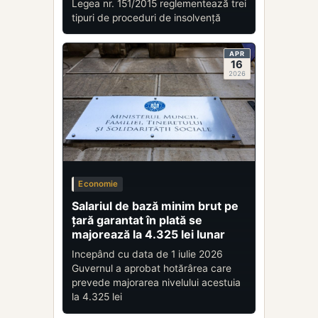
Legea nr. 151/2015 reglementează trei
tipuri de proceduri de insolvență
APR
16
2026
Economie
Salariul de bază minim brut pe
ţară garantat în plată se
majorează la 4.325 lei lunar
Incepând cu data de 1 iulie 2026
Guvernul a aprobat hotărârea care
prevede majorarea nivelului acestuia
la 4.325 lei