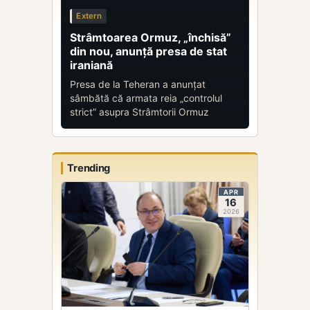
Extern
Strâmtoarea Ormuz, „închisă”
din nou, anunță presa de stat
iraniană
Presa de la Teheran a anunțat
sâmbătă că armata reia „controlul
strict” asupra Strâmtorii Ormuz
Trending
APR
16
2026