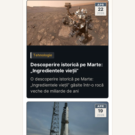
APR
22
2026
Tehnologie
Descoperire istorică pe Marte:
„Ingredientele vieții”
O descoperire istorică pe Marte:
„Ingredientele vieții” găsite într-o rocă
veche de miliarde de ani
APR
19
2026