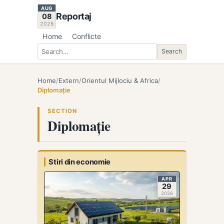
AUG
Reportaj
08
2026
Home
Conflicte
Search
Search
Home
/
Extern
/
Orientul Mijlociu & Africa
/
Diplomație
SECTION
Diplomație
Stiri din economie
APR
29
2026