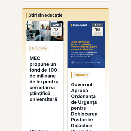
Stiri din educatie
APR
APR
17
16
2026
2026
Educatie
MEC
propune un
fond de 100
Educatie
de milioane
de lei pentru
Guvernul
cercetarea
Aprobă
științifică
Ordonanța
universitară
de Urgență
pentru
Deblocarea
Posturilor
Didactice