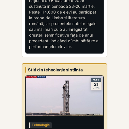
național de Bacalaureat 2026,
susținută în perioada 23-26 martie.
Peste 114.600 de elevi au participat
la proba de Limba și literatura
română, iar procentele notelor egale
sau mai mari cu 5 au înregistrat
creșteri semnificative față de anul
precedent, indicând o îmbunătățire a
performanțelor elevilor.
Stiri din tehnologie si stiinta
MAY
21
2026
Tehnologie