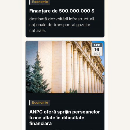
Economie
Finanțare de 500.000.000 $
destinată dezvoltării infrastructurii
naționale de transport al gazelor
naturale.
APR
16
2026
Economie
ANPC oferă sprijin persoanelor
fizice aflate în dificultate
financiară